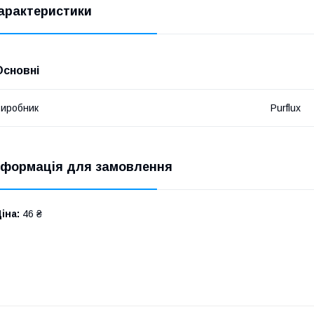
арактеристики
Основні
иробник
Purflux
нформація для замовлення
іна:
46 ₴