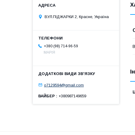
Х
ВУЛ.ПІДЖАРКИ 2, Красне, Україна
+380 (98) 714-96-59
В
МАРІЯ
І
o7129594@gmail.com
Ц
ВАЙБЕР
+380987149659