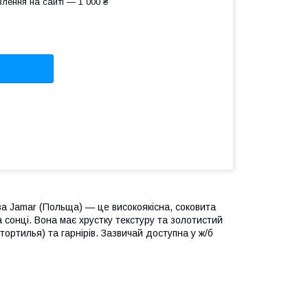
лення на сайті — 1 000 ₴
дза Jamar (Польща) — це високоякісна, соковита
а сонці. Вона має хрустку текстуру та золотистий
 тортилья) та гарнірів. Зазвичай доступна у ж/б