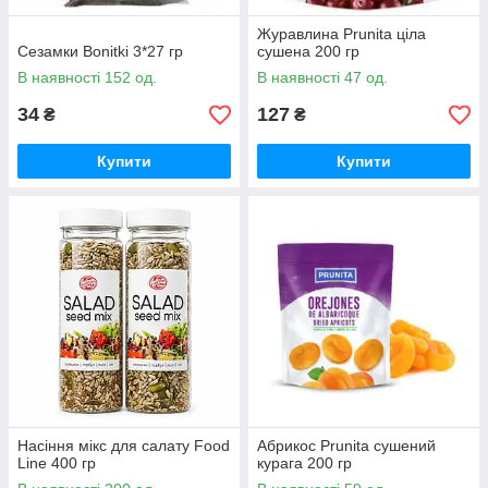
Журавлина Prunita ціла
Сезамки Bonitki 3*27 гр
сушена 200 гр
В наявності 152 од.
В наявності 47 од.
34
127
₴
₴
Купити
Купити
Насіння мікс для салату Food
Абрикос Prunita сушений
Line 400 гр
курага 200 гр