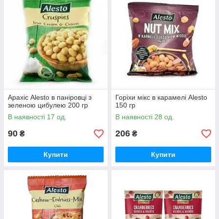
Арахіс Alesto в паніровці з
Горіхи мікс в карамелі Alesto
зеленою цибулею 200 гр
150 гр
В наявності 17 од.
В наявності 28 од.
90
206
₴
₴
Купити
Купити