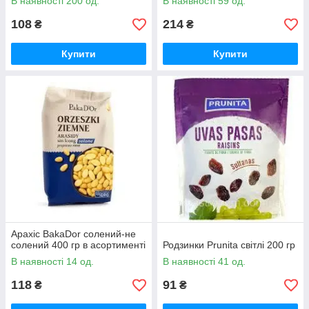
В наявності 200 од.
В наявності 59 од.
108
214
₴
₴
Купити
Купити
Арахіс BakaDor солений-не
солений 400 гр в асортименті
Родзинки Prunita світлі 200 гр
В наявності 14 од.
В наявності 41 од.
118
91
₴
₴