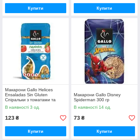
Купити
Купити
Макарони Gallo Helices
Ensaladas Sin Gluten
Макарони Gallo Disney
Спіральки з томатами та
Spiderman 300 гр
шпинатом без глютену 450 гр
В наявності 3 од.
В наявності 14 од.
123
73
₴
₴
Купити
Купити