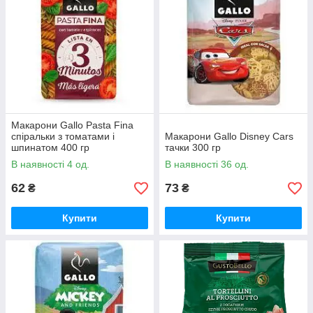
Макарони Gallo Pasta Fina
спіральки з томатами і
Макарони Gallo Disney Cars
шпинатом 400 гр
тачки 300 гр
В наявності 4 од.
В наявності 36 од.
62
73
₴
₴
Купити
Купити