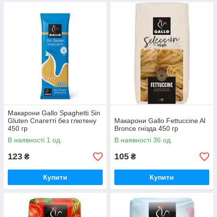
Макарони Gallo Spaghetti Sin
Gluten Спагетті без глютену
Макарони Gallo Fettuccine Al
450 гр
Bronce гнізда 450 гр
В наявності 1 од.
В наявності 36 од.
123
105
₴
₴
Купити
Купити