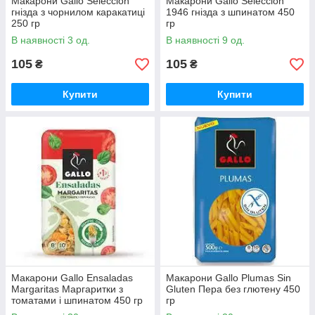
Макарони Gallo Seleccion
Макарони Gallo Seleccion
гнізда з чорнилом каракатиці
1946 гнізда з шпинатом 450
250 гр
гр
В наявності 3 од.
В наявності 9 од.
105
105
₴
₴
Купити
Купити
Макарони Gallo Ensaladas
Макарони Gallo Plumas Sin
Margaritas Маргаритки з
Gluten Пера без глютену 450
томатами і шпинатом 450 гр
гр