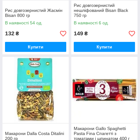
Рис довгозернистий
Рис довгозернистий Жасмін
нешліфований Bisan Black
Bisan 800 гр
750 гр
В наявності 54 од.
В наявності 6 од.
132
149
₴
₴
Купити
Купити
Макарони Gallo Spaghetti
Макарони Dalla Costa Ditalini
Pasta Fina Спагетті з
200 гр
томатами і шпинатом 400 г