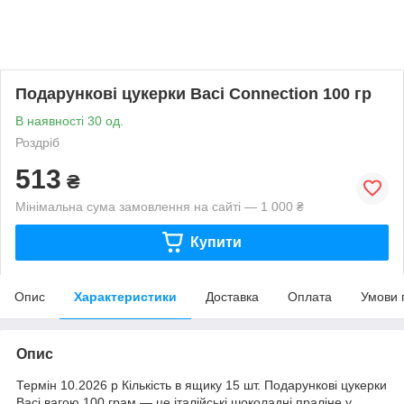
Подарункові цукерки Baci Connection 100 гр
В наявності 30 од.
Роздріб
513
₴
Мінімальна сума замовлення на сайті — 1 000 ₴
Купити
Опис
Характеристики
Доставка
Оплата
Умови 
Опис
Термін 10.2026 р Кількість в ящику 15 шт. Подарункові цукерки
Baci вагою 100 грам — це італійські шоколадні праліне у