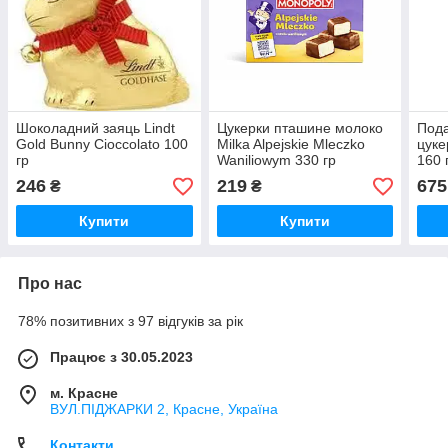
Шоколадний заяць Lindt
Цукерки пташине молоко
Пода
Gold Bunny Cioccolato 100
Milka Alpejskie Mleczko
цуке
гр
Waniliowym 330 гр
160 
246
219
675
₴
₴
Купити
Купити
Про нас
78% позитивних з 97 відгуків за рік
Працює з 30.05.2023
м. Красне
ВУЛ.ПІДЖАРКИ 2, Красне, Україна
Контакти