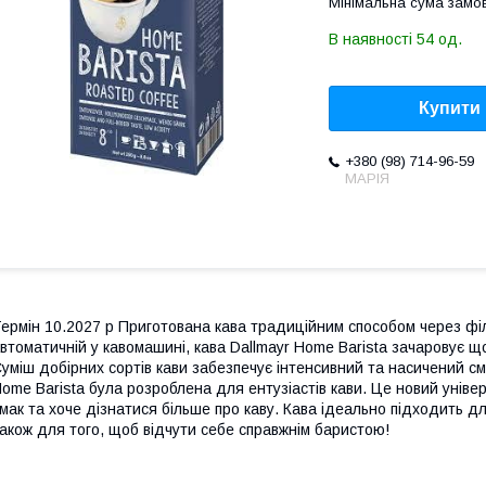
Мінімальна сума замов
В наявності 54 од.
Купити
+380 (98) 714-96-59
МАРІЯ
ермін 10.2027 р Приготована кава традиційним способом через філь
втоматичній у кавомашині, кава Dallmayr Home Barista зачаровує щ
уміш добірних сортів кави забезпечує інтенсивний та насичений сма
ome Barista була розроблена для ентузіастів кави. Це новий універс
мак та хоче дізнатися більше про каву. Кава ідеально підходить дл
акож для того, щоб відчути себе справжнім баристою!