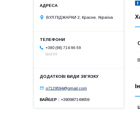
Х
ВУЛ.ПІДЖАРКИ 2, Красне, Україна
+380 (98) 714-96-59
МАРІЯ
В
І
o7129594@gmail.com
ВАЙБЕР
+380987149659
Ц