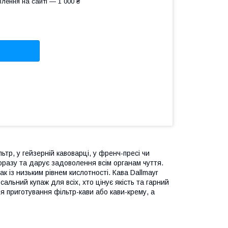
лення на сайті — 1 000 ₴
тр, у гейзерній кавоварці, у френч-пресі чи
оразу та дарує задоволення всім органам чуття.
к із низьким рівнем кислотності. Кава Dallmayr
альний купаж для всіх, хто цінує якість та гарний
я приготування фільтр-кави або кави-крему, а