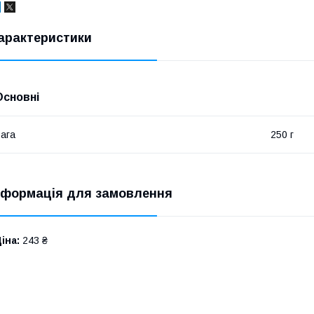
арактеристики
Основні
ага
250 г
нформація для замовлення
іна:
243 ₴