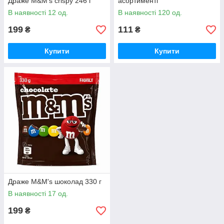
Драже M&M's crispy 246 г
асортименті
В наявності 12 од.
В наявності 120 од.
199
111
₴
₴
Купити
Купити
Драже M&M's шоколад 330 г
В наявності 17 од.
199
₴