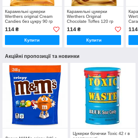
Карамельні цукерки
Карамельні цукерки
Кара
Werthers original Cream
Werthers Original
Wert
Candies без цукру 90 гр
Chocolate Toffes 120 гр
Cara
114
114
114
₴
₴
Купити
Купити
Акційні пропозиції та новинки
Цукерки бочечки Toxic 42 г в