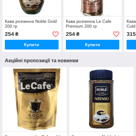
Кава розчинна Noble Gold
Кава розчинна Le Cafe
Кава
200 гр
Premium 200 гр
Cold
254
254
315
₴
₴
Купити
Купити
Акційні пропозиції та новинки