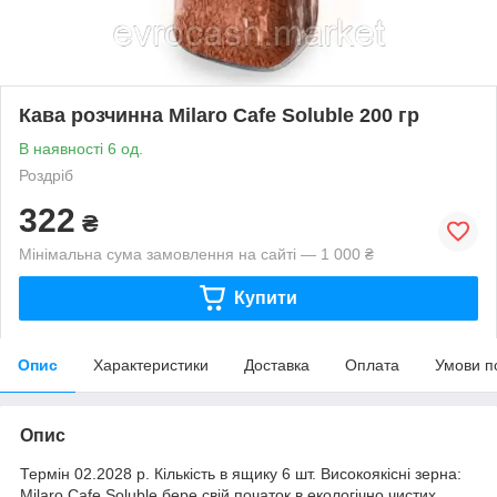
Кава розчинна Milaro Cafe Soluble 200 гр
В наявності 6 од.
Роздріб
322
₴
Мінімальна сума замовлення на сайті — 1 000 ₴
Купити
Опис
Характеристики
Доставка
Оплата
Умови п
Опис
Термін 02.2028 р. Кількість в ящику 6 шт. Високоякісні зерна:
Milaro Cafe Soluble бере свій початок в екологічно чистих