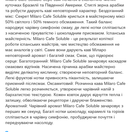
куточках Бразилії та Південної Америки. Стиглі зерна арабіки
та робусти дарують каві неповторний характер. Бездоганний
мікс: Секрет Milaro Cafe Soluble криється в майстерному міксі
50% світлого і 50% темного обсмаження. Такий баланс
народжує чарівну симфонію смаку, де легкі нотки сплітаються
з насиченою гіркуватістю і шоколадним присмаком. Іспанська
майстерність: Milaro Cafe Soluble - це результат копіткої
роботи іспанських майстрів, чиє мистецтво обсмаження не
має аналогів у світі. Саме вони дарують каві Міларо
неповторний аромат і багатий смак. Смак, що підкорює
серце: Багатогранний: Milaro Cafe Soluble зачаровує каскадом
смакових відтінків. Насичена гірчинка арабіки майстерно
виділяє делікатну кислинку, створюючи неповторний баланс.
Легкі фруктові нотки привносять пікантність, залишаючи
приємний післясмак. Оксамитовий: Розчинна кава Milaro Cafe
Soluble легко розчиняється, утворюючи чарівний напій з
бархатистою текстурою. Кожен ковток дарує відчуття тепла і
затишку, обволікаючи рецептори і даруючи блаженство.
Ароматний: Чарівний аромат Milaro Cafe Soluble зачаровує з
перших же секунд. Багаті нотки шоколаду, карамелі та горіхів
сплітаються в чарівну симфонію, пробуджуючи почуття і
передчуваючи насолоду.