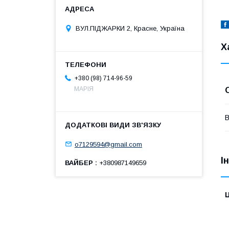
ВУЛ.ПІДЖАРКИ 2, Красне, Україна
Х
+380 (98) 714-96-59
МАРІЯ
В
o7129594@gmail.com
І
ВАЙБЕР
+380987149659
Ц