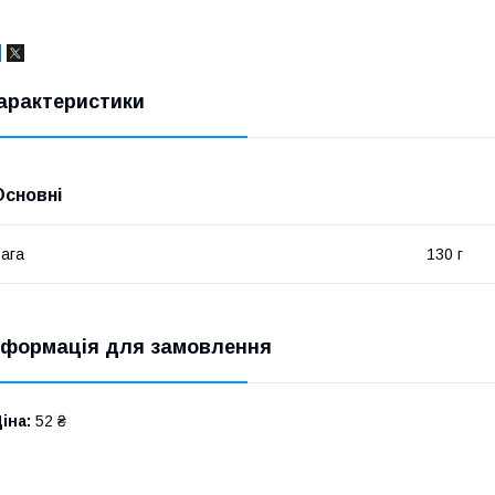
арактеристики
Основні
ага
130 г
нформація для замовлення
іна:
52 ₴