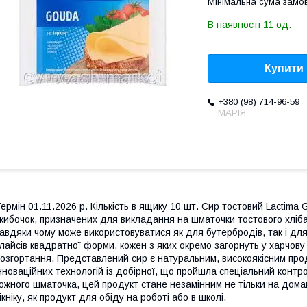
Мінімальна сума замов
В наявності 11 од.
Купити
+380 (98) 714-96-59
МАРІЯ
ермін 01.11.2026 р. Кількість в ящику 10 шт. Сир тостовий Lactim
кибочок, призначених для викладання на шматочки тостового хліба.
авдяки чому може використовуватися як для бутербродів, так і для 
лайсів квадратної форми, кожен з яких окремо загорнуть у харчову
озгортання. Представлений сир є натуральним, високоякісним про
нноваційних технологій із добірної, що пройшла спеціальний контр
ожного шматочка, цей продукт стане незамінним не тільки на домаш
ікніку, як продукт для обіду на роботі або в школі.