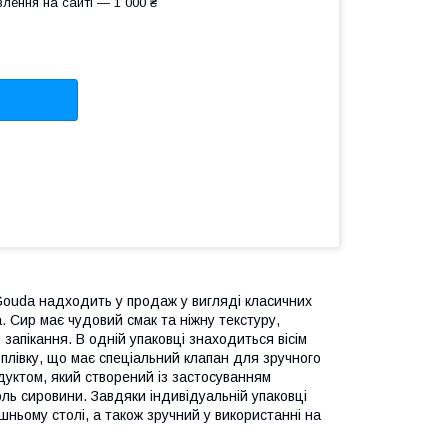
лення на сайті — 1 000 ₴
a Gouda надходить у продаж у вигляді класичних
 Сир має чудовий смак та ніжну текстуру,
запікання. В одній упаковці знаходиться вісім
 плівку, що має спеціальний клапан для зручного
дуктом, який створений із застосуванням
оль сировини. Завдяки індивідуальній упаковці
ньому столі, а також зручний у використанні на