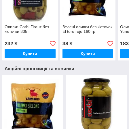
Оливки Corbi Гігант без
Зелені оливки без кісточок
Олив
кісточки 835 г
El toro rojo 160 гр
Yunu
232
38
183
₴
₴
Купити
Купити
Акційні пропозиції та новинки