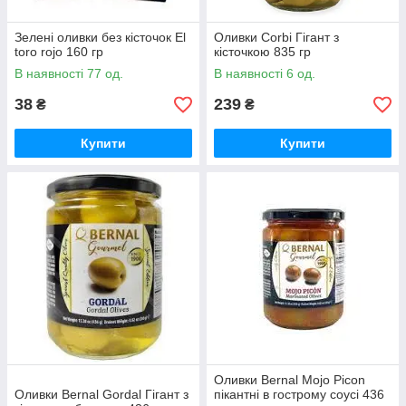
Зелені оливки без кісточок El
Оливки Corbi Гігант з
toro rojo 160 гр
кісточкою 835 гр
В наявності 77 од.
В наявності 6 од.
38
239
₴
₴
Купити
Купити
Оливки Bernal Mojo Picon
Оливки Bernal Gordal Гігант з
пікантні в гострому соусі 436