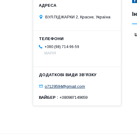
І
ВУЛ.ПІДЖАРКИ 2, Красне, Україна
Ц
+380 (98) 714-96-59
МАРІЯ
o7129594@gmail.com
ВАЙБЕР
+380987149659