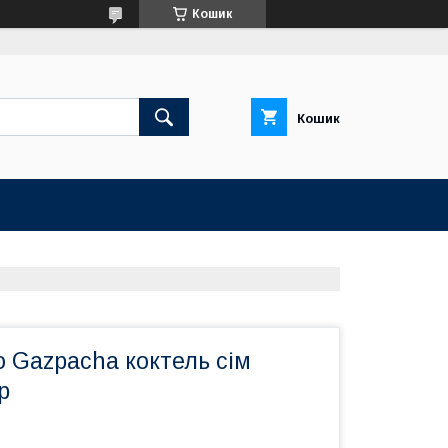
Кошик
Кошик
 Gazpacha коктель сім
р