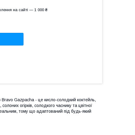
лення на сайті — 1 000 ₴
ів Bravo Gazpacha - це кисло-солодкий коктейль,
 солоних огірків, солодкого часнику та цвітної
ідеальним, тому що адаптований під будь-який