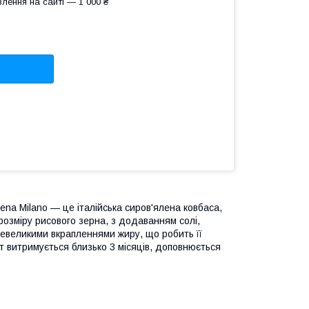
лення на сайті — 1 000 ₴
dena Milano — це італійська сиров'ялена ковбаса,
розміру рисового зерна, з додаванням солі,
невеликими вкрапленнями жиру, що робить її
 витримується близько 3 місяців, доповнюється