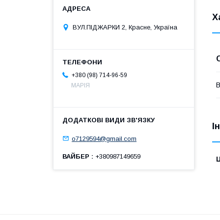
Х
ВУЛ.ПІДЖАРКИ 2, Красне, Україна
+380 (98) 714-96-59
В
МАРІЯ
І
o7129594@gmail.com
ВАЙБЕР
+380987149659
Ц