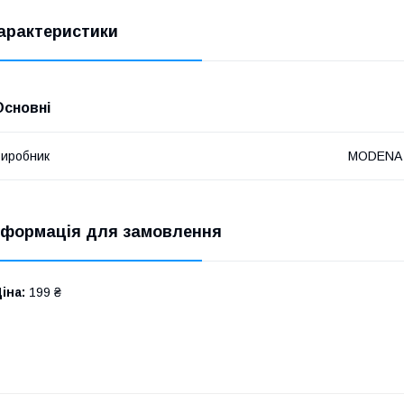
арактеристики
Основні
иробник
MODENA
нформація для замовлення
іна:
199 ₴