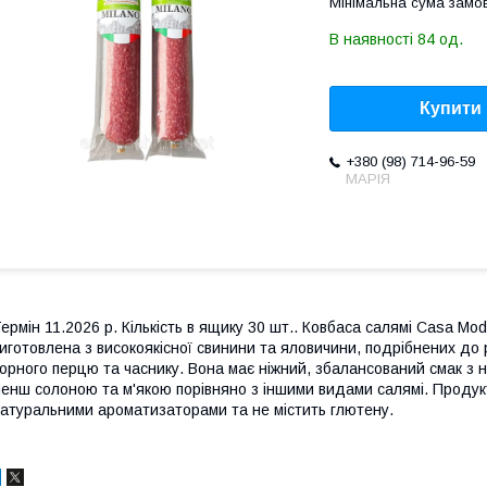
Мінімальна сума замов
В наявності 84 од.
Купити
+380 (98) 714-96-59
МАРІЯ
ермін 11.2026 р. Кількість в ящику 30 шт.. Ковбаса салямі Casa Mo
иготовлена з високоякісної свинини та яловичини, подрібнених до 
орного перцю та часнику. Вона має ніжний, збалансований смак з 
енш солоною та м'якою порівняно з іншими видами салямі. Продукт
атуральними ароматизаторами та не містить глютену.