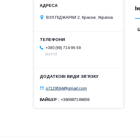
І
ВУЛ.ПІДЖАРКИ 2, Красне, Україна
Ц
+380 (98) 714-96-59
МАРІЯ
o7129594@gmail.com
ВАЙБЕР
+380987149659