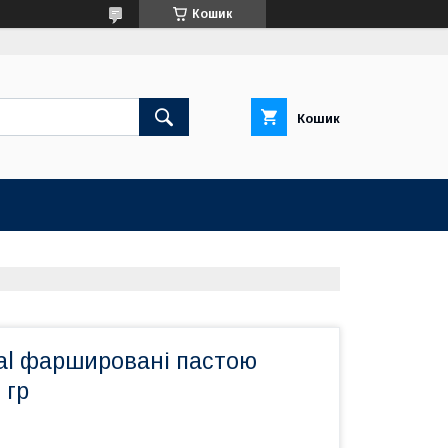
Кошик
Кошик
al фаршировані пастою
 гр