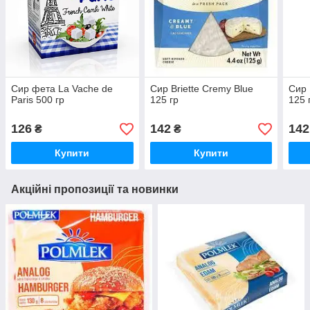
Сир фета La Vache de
Сир Briette Cremy Blue
Сир 
Paris 500 гр
125 гр
125 
126
142
142
₴
₴
Купити
Купити
Акційні пропозиції та новинки