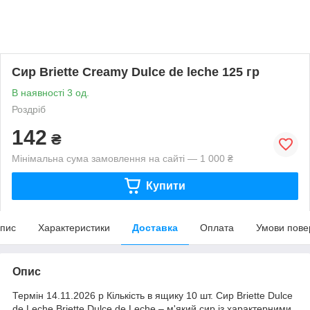
Сир Briette Creamy Dulce de leche 125 гр
В наявності 3 од.
Роздріб
142
₴
Мінімальна сума замовлення на сайті — 1 000 ₴
Купити
пис
Характеристики
Доставка
Оплата
Умови пове
Опис
Термін 14.11.2026 р Кількість в ящику 10 шт. Сир Briette Dulce
de Leche Briette Dulce de Leche – м'який сир із характерними