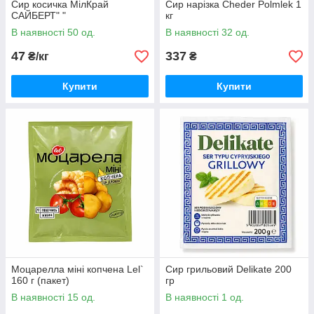
Сир косичка МілКрай
Сир нарізка Cheder Polmlek 1
САЙБЕРТ" "
кг
В наявності 50 од.
В наявності 32 од.
47
337
₴/кг
₴
Купити
Купити
Моцарелла міні копчена Lel`
Cир грильовий Delikate 200
160 г (пакет)
гр
В наявності 15 од.
В наявності 1 од.