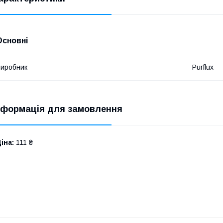
Основні
иробник
Purflux
нформація для замовлення
іна:
111 ₴