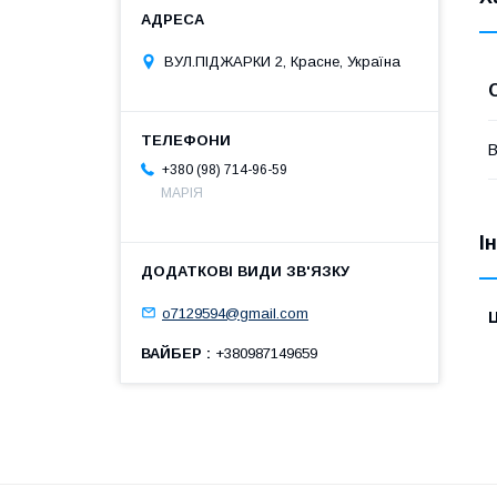
ВУЛ.ПІДЖАРКИ 2, Красне, Україна
В
+380 (98) 714-96-59
МАРІЯ
І
o7129594@gmail.com
Ц
ВАЙБЕР
+380987149659