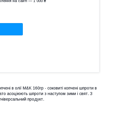
лення на сайті — 1 000 ₴
пчені в олії M&K 160гр - соковиті копчені шпроти в
ато асоціюють шпроти з наступом зими і свят. З
універсальний продукт.