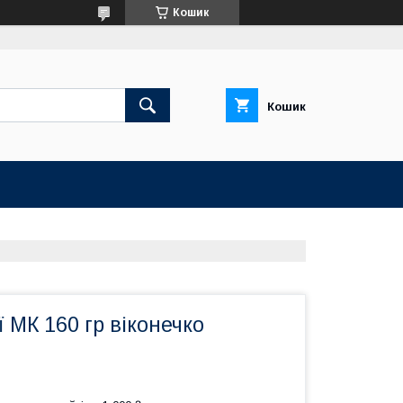
Кошик
Кошик
ї МК 160 гр віконечко